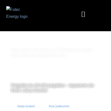
Energiasalvestite ja Päikeseenergia
lahenduste müük Eestis
Kõik energiasalvestuse lahendused ühest
kohast – akud, generaatorid, inverterid ja
autolaadijad.
Paigalda ise või telli paigaldus – tegutseme üle
Eesti, Läti ja Soome!
Vaata tooteid
Küsi pakkumist