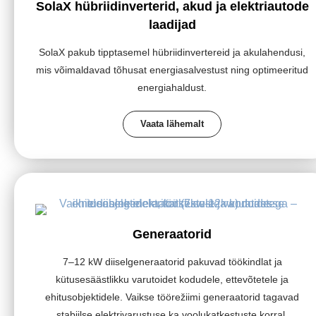
SolaX hübriidinverterid, akud ja elektriautode
laadijad
SolaX pakub tipptasemel hübriidinvertereid ja akulahendusi,
mis võimaldavad tõhusat energiasalvestust ning optimeeritud
energiahaldust.
Vaata lähemalt
Generaatorid
7–12 kW diiselgeneraatorid pakuvad töökindlat ja
kütusesäästlikku varutoidet kodudele, ettevõtetele ja
ehitusobjektidele. Vaikse töörežiimi generaatorid tagavad
stabiilse elektrivarustuse ka voolukatkestuste korral.